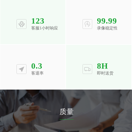
123
99.99
客服1小时响应
录像稳定性
0.3
8
H
客退率
即时送货
质量