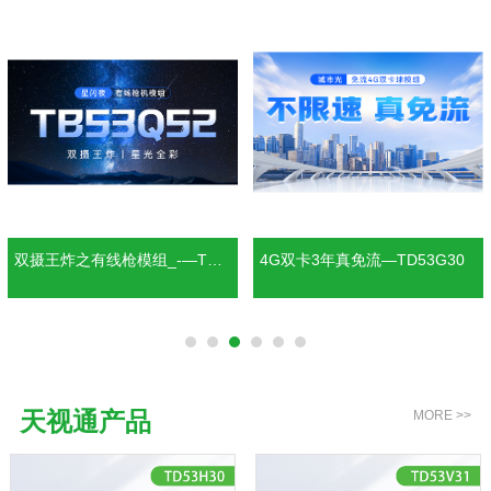
双摄王炸之有线枪模组_-—TB5
4G双卡3年真免流—TD53G30
3Q52
天视通产品
MORE >>