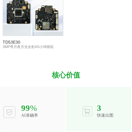
TD53E30
3MP弯月夜月光全彩4G小球模组
核心价值
99
%
3
AI准确率
快速出图