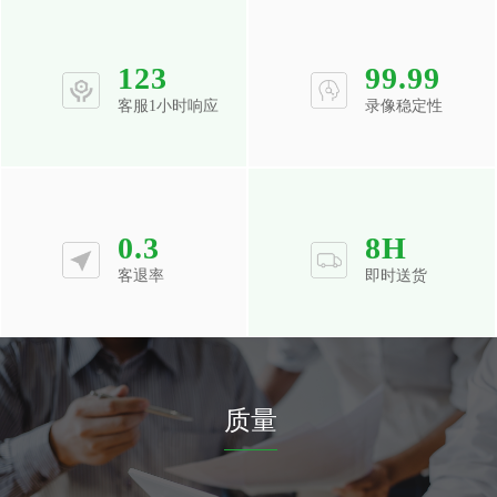
123
99.99
客服1小时响应
录像稳定性
0.3
8
H
客退率
即时送货
质量