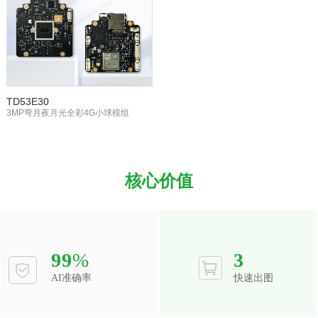
TD53E30
3MP弯月夜月光全彩4G小球模组
核心价值
99
%
3
AI准确率
快速出图